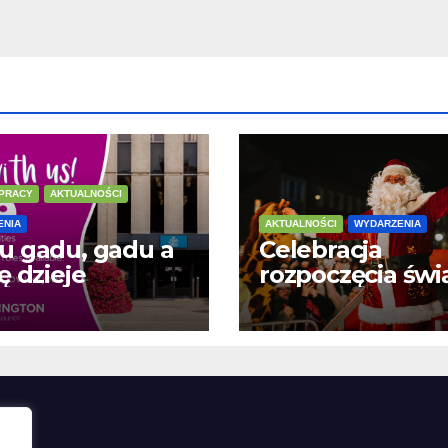
 PRACY
AKTUALNOŚCI
ENIA
AKTUALNOŚCI
WYDARZENIA
u gadu, gadu a
Celebracja
ię dzieje
rozpoczęcia świ