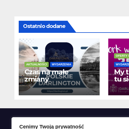
Ostatnio dodane
OFERTY
AKTUALNOŚCI
WYDARZENIA
WYDARZ
Czas na małe
My t
zmiany
tu s
Cenimy Twoją prywatność