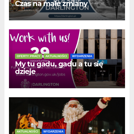
Czas na małe zmiany
OFERTY PRACY
AKTUALNOŚCI
WYDARZENIA
My tu gadu, gadu a tu się
dzieje
AKTUALNOŚCI
WYDARZENIA