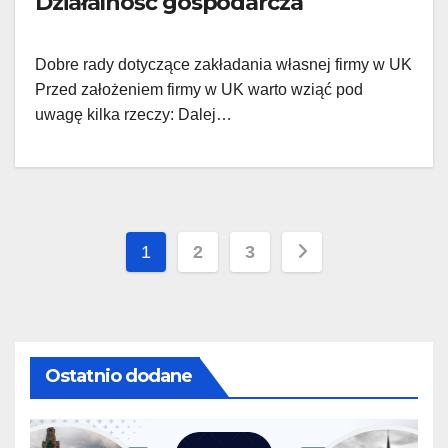
Działalność gospodarcza
Dobre rady dotyczące zakładania własnej firmy w UK
Przed założeniem firmy w UK warto wziąć pod
uwagę kilka rzeczy: Dalej…
Stronicowanie
1
2
3
wpisów
Ostatnio dodane