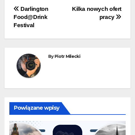
Nawigacja
Darlington
Kilka nowych ofert
Food@Drink
pracy
wpisu
Festival
By
Piotr Milecki
Powiązane wpisy