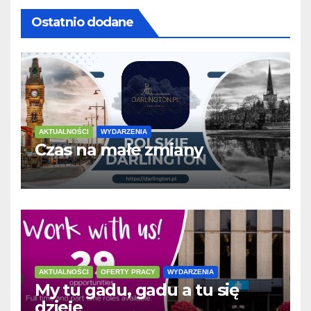
Ostatnio dodane
AKTUALNOŚCI
WYDARZENIA
Czas na małe zmiany
AKTUALNOŚCI
OFERTY PRACY
WYDARZENIA
My tu gadu, gadu a tu się
dzieje