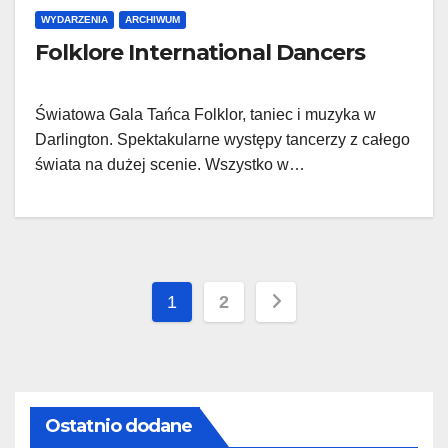
WYDARZENIA
ARCHIWUM
Folklore International Dancers
Światowa Gala Tańca Folklor, taniec i muzyka w
Darlington. Spektakularne występy tancerzy z całego
świata na dużej scenie. Wszystko w…
Stronicowanie
1
2
wpisów
Ostatnio dodane