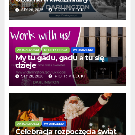
STY 28, 2026
PIOTR MILECKI
AKTUALNOŚCI
OFERTY PRACY
WYDARZENIA
My tu gadu, gadu a tu się
dzieje
STY 28, 2026
PIOTR MILECKI
AKTUALNOŚCI
WYDARZENIA
Celebracja rozpoczęcia świąt