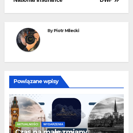
wpisu
By
Piotr Milecki
Powiązane wpisy
AKTUALNOŚCI
WYDARZENIA
Czas na małe zmiany