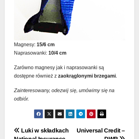
Magnesy:
15/6 cm
Naprasowanki:
10/4 cm
Zarówno magnesy jak i naprasowanki są
dostępne również z
zaokrąglonymi brzegami
.
Zainteresowany, odezwij się, umówimy się na
odbiór.
Nawigacja
Luki w składkach
Universal Credit –
National Insurance
DWP