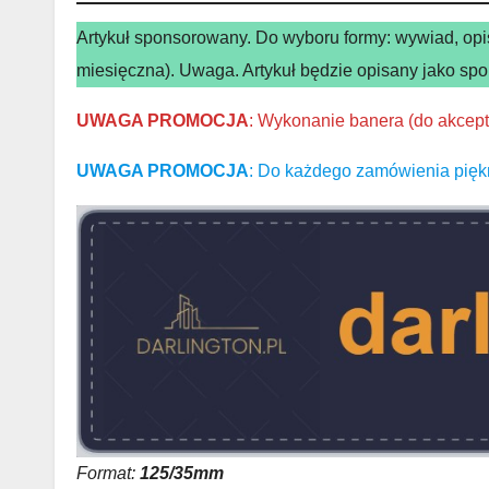
Artykuł sponsorowany. Do wyboru formy: wywiad, opis
miesięczna). Uwaga. Artykuł będzie opisany jako sp
UWAGA PROMOCJA
: Wykonanie banera (do akcept
UWAGA PROMOCJA
: Do każdego zamówienia pię
Format:
125/35mm