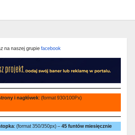
az na naszej grupie
facebook
strony i nagłówek
: (format 930/100Px)
stopka
: (format 350/350px) –
45 funtów miesięcznie