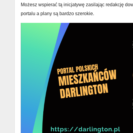
Możesz wspierać tą inicjatywę zasilając redakcję do
portalu a plany są bardzo szerokie.