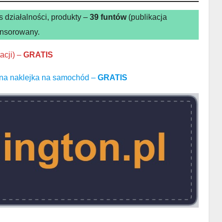
 działalności, produkty –
39 funtów
(publikacja
onsorowany.
acji) –
GRATIS
kna naklejka na samochód –
GRATIS