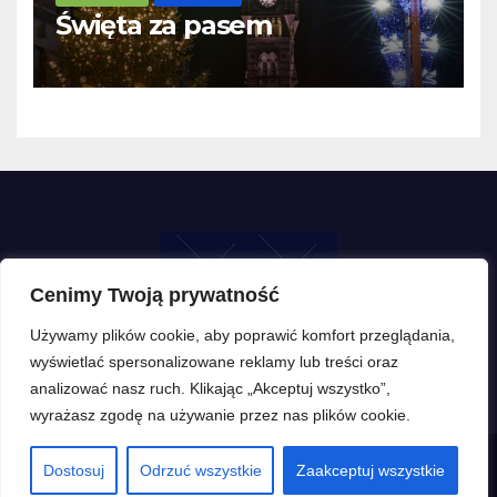
Święta za pasem
Cenimy Twoją prywatność
Używamy plików cookie, aby poprawić komfort przeglądania,
wyświetlać spersonalizowane reklamy lub treści oraz
analizować nasz ruch. Klikając „Akceptuj wszystko”,
wyrażasz zgodę na używanie przez nas plików cookie.
Dostosuj
Odrzuć wszystkie
Zaakceptuj wszystkie
Proudly powered by WordPress
|
Theme: Newsup by
Themeansar
.