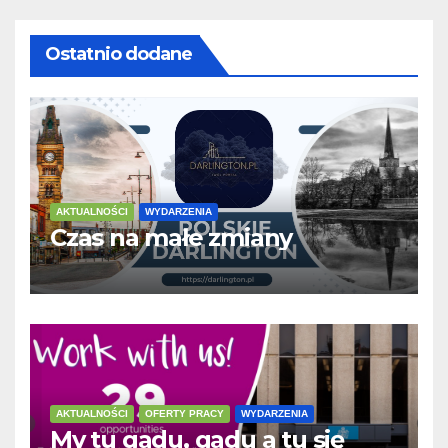
Ostatnio dodane
AKTUALNOŚCI
WYDARZENIA
Czas na małe zmiany
AKTUALNOŚCI
OFERTY PRACY
WYDARZENIA
My tu gadu, gadu a tu się