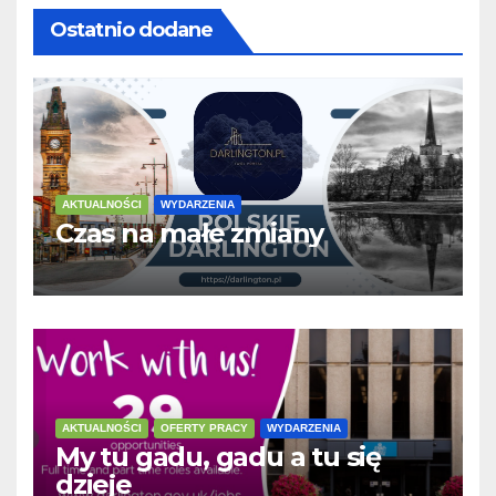
Ostatnio dodane
AKTUALNOŚCI
WYDARZENIA
Czas na małe zmiany
AKTUALNOŚCI
OFERTY PRACY
WYDARZENIA
My tu gadu, gadu a tu się
dzieje