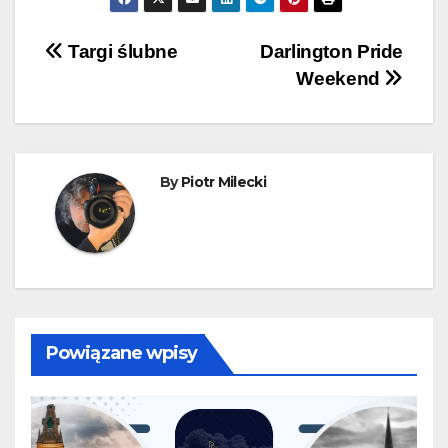
Nawigacja
Targi ślubne
Darlington Pride
Weekend
wpisu
By
Piotr Milecki
Powiązane wpisy