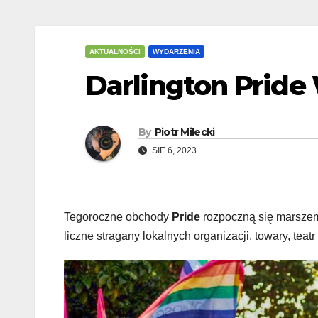
AKTUALNOŚCI
WYDARZENIA
Darlington Prid
By
Piotr Milecki
SIE 6, 2023
Tegoroczne obchody
Pride
rozpoczną się marszem
liczne stragany lokalnych organizacji, towary, teatr