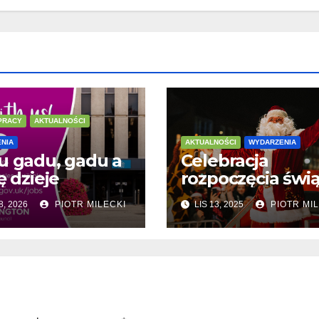
PRACY
AKTUALNOŚCI
NIA
AKTUALNOŚCI
WYDARZENIA
u gadu, gadu a
Celebracja
ę dzieje
rozpoczęcia świą
8, 2026
PIOTR MILECKI
LIS 13, 2025
PIOTR MIL