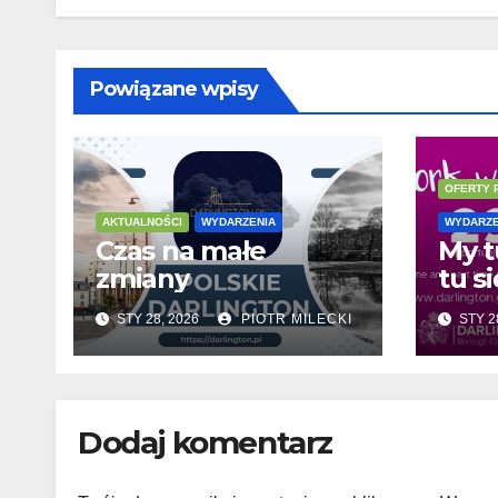
Powiązane wpisy
OFERTY 
AKTUALNOŚCI
WYDARZENIA
WYDARZE
Czas na małe
My t
zmiany
tu si
STY 28, 2026
PIOTR MILECKI
STY 2
Dodaj komentarz