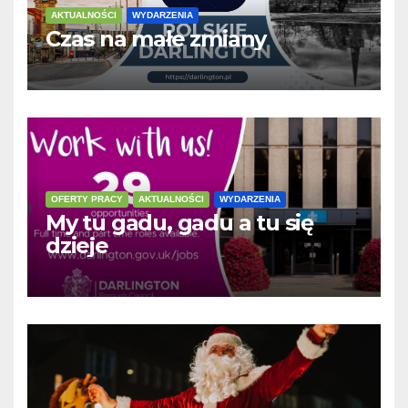
AKTUALNOŚCI
WYDARZENIA
Czas na małe zmiany
OFERTY PRACY
AKTUALNOŚCI
WYDARZENIA
My tu gadu, gadu a tu się
dzieje