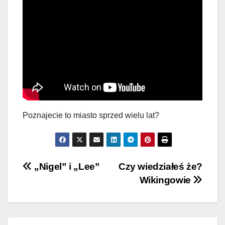
Poznajecie to miasto sprzed wielu lat?
Nawigacja
„Nigel” i „Lee”
Czy wiedziałeś że?
Wikingowie
wpisu