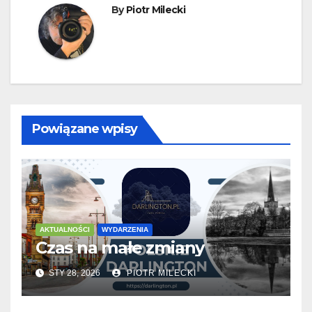
By
Piotr Milecki
Powiązane wpisy
AKTUALNOŚCI
WYDARZENIA
Czas na małe zmiany
STY 28, 2026
PIOTR MILECKI