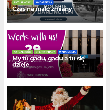
AKTUALNOŚCI
WYDARZENIA
Czas na małe zmiany
AKTUALNOŚCI
OFERTY PRACY
WYDARZENIA
My tu gadu, gadu a tu się
dzieje