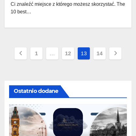
Ci znaleźć miejsce z którego możesz skorzystać. The
10 best…
Stronicowanie
1
…
12
13
14
wpisów
Ostatnio dodane