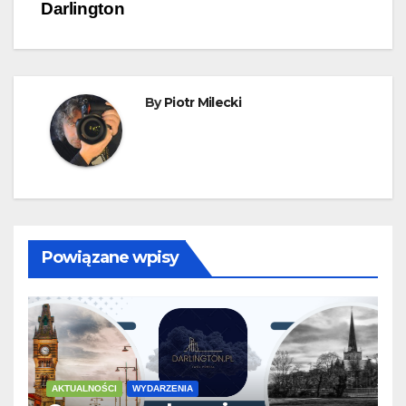
wpisu
Darlington
By
Piotr Milecki
Powiązane wpisy
AKTUALNOŚCI
WYDARZENIA