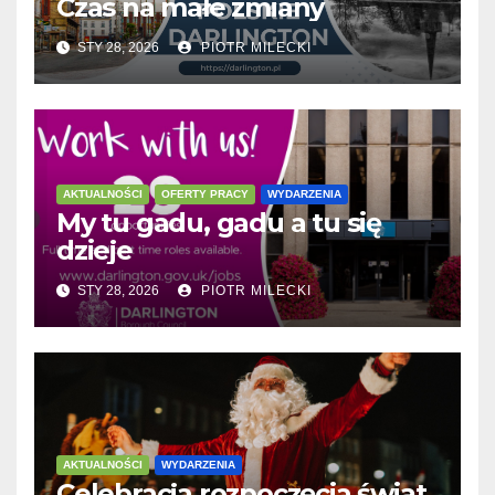
Czas na małe zmiany
STY 28, 2026
PIOTR MILECKI
AKTUALNOŚCI
OFERTY PRACY
WYDARZENIA
My tu gadu, gadu a tu się
dzieje
STY 28, 2026
PIOTR MILECKI
AKTUALNOŚCI
WYDARZENIA
Celebracja rozpoczęcia świąt