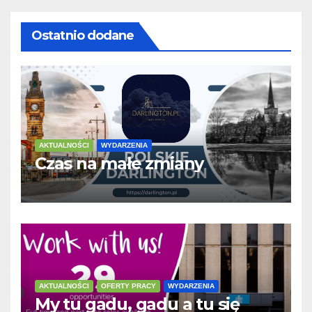
Ostatnio dodane
AKTUALNOŚCI
WYDARZENIA
Czas na małe zmiany
AKTUALNOŚCI
OFERTY PRACY
WYDARZENIA
My tu gadu, gadu a tu się