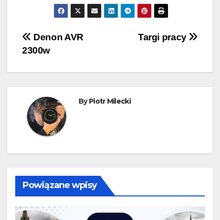
Nawigacja
Denon AVR
Targi pracy
2300w
wpisu
By
Piotr Milecki
Powiązane wpisy