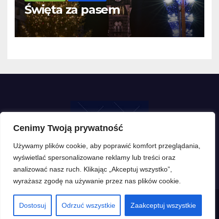
Święta za pasem
Cenimy Twoją prywatność
Używamy plików cookie, aby poprawić komfort przeglądania,
wyświetlać spersonalizowane reklamy lub treści oraz
analizować nasz ruch. Klikając „Akceptuj wszystko”,
wyrażasz zgodę na używanie przez nas plików cookie.
Dostosuj
Odrzuć wszystkie
Zaakceptuj wszystkie
Proudly powered by WordPress
|
Theme: Newsup by
Themeansar
.