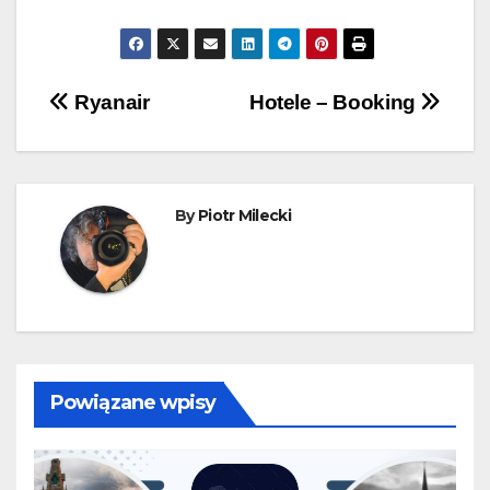
Nawigacja
Ryanair
Hotele – Booking
wpisu
By
Piotr Milecki
Powiązane wpisy