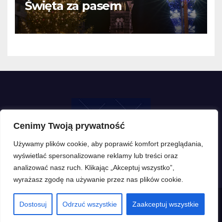
Święta za pasem
Cenimy Twoją prywatność
Używamy plików cookie, aby poprawić komfort przeglądania,
wyświetlać spersonalizowane reklamy lub treści oraz
analizować nasz ruch. Klikając „Akceptuj wszystko”,
wyrażasz zgodę na używanie przez nas plików cookie.
Dostosuj
Odrzuć wszystkie
Zaakceptuj wszystkie
Proudly powered by WordPress
|
Theme: Newsup by
Themeansar
.