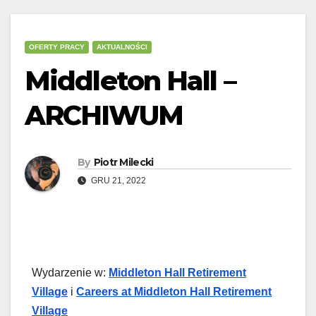
OFERTY PRACY
AKTUALNOŚCI
Middleton Hall –
ARCHIWUM
By
Piotr Milecki
GRU 21, 2022
Wydarzenie w:
Middleton Hall Retirement
Village
i
Careers at Middleton Hall Retirement
Village