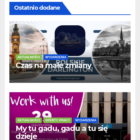
Ostatnio dodane
AKTUALNOŚCI
WYDARZENIA
Czas na małe zmiany
AKTUALNOŚCI
OFERTY PRACY
WYDARZENIA
My tu gadu, gadu a tu się
dzieje