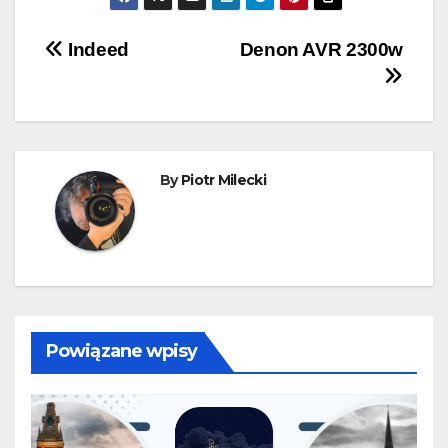
Nawigacja
Indeed
Denon AVR 2300w
wpisu
By
Piotr Milecki
Powiązane wpisy