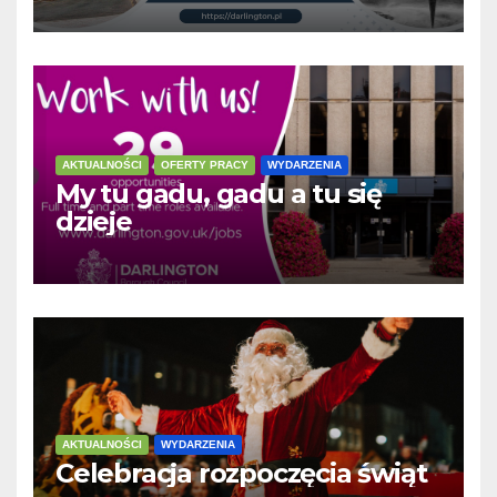
AKTUALNOŚCI
OFERTY PRACY
WYDARZENIA
My tu gadu, gadu a tu się
dzieje
AKTUALNOŚCI
WYDARZENIA
Celebracja rozpoczęcia świąt