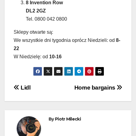
8 Invention Row
DL2 2GZ
Tel. 0800 042 0800
Sklepy otwarte są:
We wszystkie dni tygodnia oprócz Niedzieli: od
8-
22
W Niedzielę: od
10-16
Nawigacja
Lidl
Home bargains
wpisu
By
Piotr Milecki