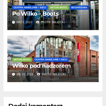
CENTRA HANDLOWE I SIECI
AKTUALNOŚCI
WYDARZENIA
Po Wilko – Boots
PAŹ 5, 2023
PIOTR MILECKI
AKTUALNOŚCI
CENTRA HANDLOWE I SIECI
Wilko pod nadzorem
SIE 20, 2023
PIOTR MILECKI
Dodaj komentarz