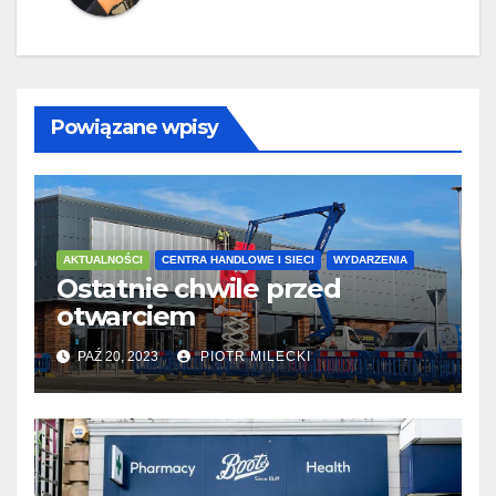
Powiązane wpisy
AKTUALNOŚCI
CENTRA HANDLOWE I SIECI
WYDARZENIA
Ostatnie chwile przed
otwarciem
PAŹ 20, 2023
PIOTR MILECKI