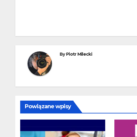
Nawigacja
wpisu
By
Piotr Milecki
Powiązane wpisy