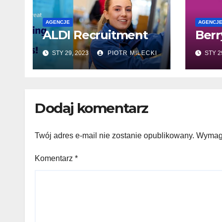
AGENCJE
AGENCJ
ALDI Recruitment
Berr
STY 29, 2023
PIOTR MILECKI
STY 2
Dodaj komentarz
Twój adres e-mail nie zostanie opublikowany.
Wymaga
Komentarz
*