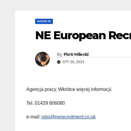
AGENCJE
NE European Rec
By
Piotr Milecki
STY 20, 2023
Agencja pracy. Wkrótce więcej informacji.
Tel. 01429 806080
e-mail:
jobs@nerecruitment.co.uk