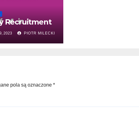
E
y Recruitment
9, 2023
PIOTR MILECKI
ne pola są oznaczone
*