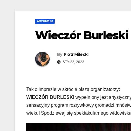
ARCHIWUM
Wieczór Burleski
By
Piotr Milecki
STY 23, 2023
Tak o imprezie w skrócie piszą organizatorzy:
WIECZÓR BURLESKI
wypełniony jest artystycz
sensacyjny program rozrywkowy gromadzi mnóstw
wieku! Spodziewaj się spektakularnego widowiska 