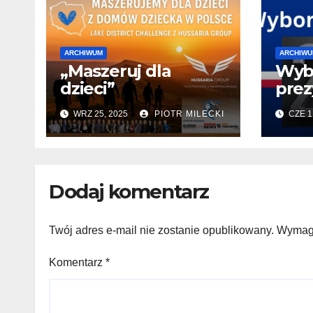
ARCHIWUM
ARCHIWU
„Maszeruj dla
Wyb
dzieci”
prez
WRZ 25, 2025
PIOTR MILECKI
CZE 1
Dodaj komentarz
Twój adres e-mail nie zostanie opublikowany.
Wymaga
Komentarz
*