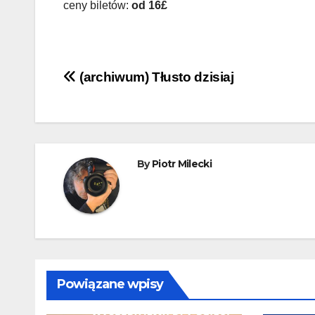
ceny biletów:
od 16£
Nawigacja
(archiwum) Tłusto dzisiaj
wpisu
By
Piotr Milecki
Powiązane wpisy