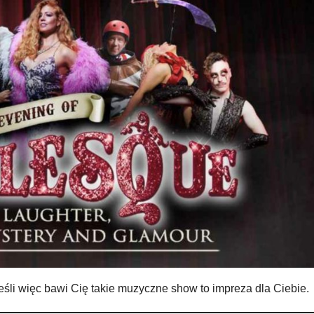
eśli więc bawi Cię takie muzyczne show to impreza dla Ciebie.