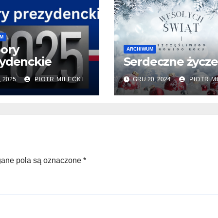
M
ory
ARCHIWUM
ydenckie
Serdeczne życze
, 2025
PIOTR MILECKI
GRU 20, 2024
PIOTR M
ne pola są oznaczone
*