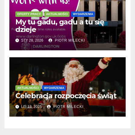
OFERTY PRACY
AKTUALNOŚCI
WYDARZENIA
My tu gadu, gadu a tu się
dzieje
STY 28, 2026
PIOTR MILECKI
AKTUALNOŚCI
WYDARZENIA
Celebracja rozpoczęcia świąt
LIS 13, 2025
PIOTR MILECKI