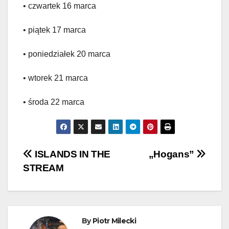
• czwartek 16 marca
• piątek 17 marca
• poniedziałek 20 marca
• wtorek 21 marca
• środa 22 marca
Nawigacja
ISLANDS IN THE
„Hogans”
STREAM
wpisu
By
Piotr Milecki