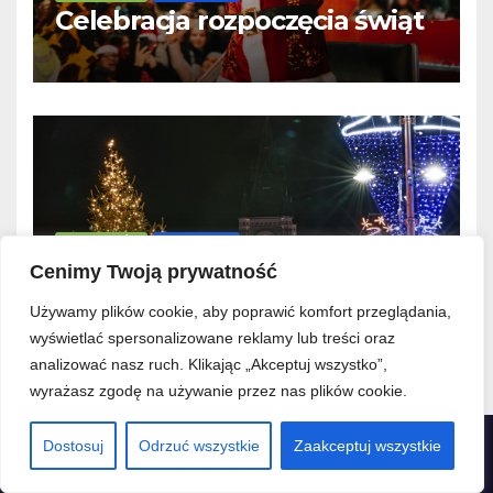
Celebracja rozpoczęcia świąt
AKTUALNOŚCI
WYDARZENIA
Święta za pasem
Cenimy Twoją prywatność
Używamy plików cookie, aby poprawić komfort przeglądania,
wyświetlać spersonalizowane reklamy lub treści oraz
analizować nasz ruch. Klikając „Akceptuj wszystko”,
wyrażasz zgodę na używanie przez nas plików cookie.
Dostosuj
Odrzuć wszystkie
Zaakceptuj wszystkie