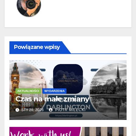
Powiązane wpisy
AKTUALNOŚCI
WYDARZENIA
Czas na małe zmiany
STY 28, 2026
PIOTR MILECKI