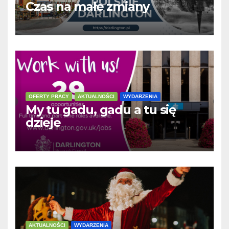
Czas na małe zmiany
OFERTY PRACY
AKTUALNOŚCI
WYDARZENIA
My tu gadu, gadu a tu się
dzieje
AKTUALNOŚCI
WYDARZENIA