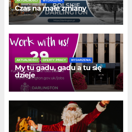
AKTUALNOŚCI
WYDARZENIA
Czas na małe zmiany
AKTUALNOŚCI
OFERTY PRACY
WYDARZENIA
My tu gadu, gadu a tu się
dzieje