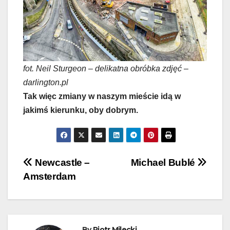
fot. Neil Sturgeon – delikatna obróbka zdjęć –
darlington.pl
Tak więc zmiany w naszym mieście idą w
jakimś kierunku, oby dobrym.
Nawigacja
Newcastle –
Michael Bublé
Amsterdam
wpisu
By
Piotr Milecki