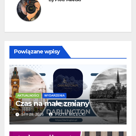
Powiązane wpisy
AKTUALNOŚCI
WYDARZENIA
Czas na małe zmiany
STY 28, 2026
PIOTR MILECKI