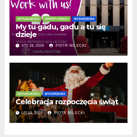
AKTUALNOŚCI
OFERTY PRACY
WYDARZENIA
My tu gadu, gadu a tu się
dzieje
STY 28, 2026
PIOTR MILECKI
AKTUALNOŚCI
WYDARZENIA
Celebracja rozpoczęcia świąt
LIS 13, 2025
PIOTR MILECKI