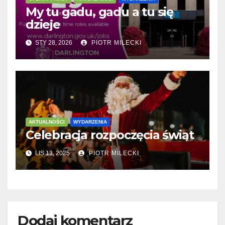
My tu gadu, gadu a tu się
dzieje
STY 28, 2026
PIOTR MILECKI
AKTUALNOŚCI
WYDARZENIA
Celebracja rozpoczęcia świąt
LIS 13, 2025
PIOTR MILECKI
Dodaj komentarz