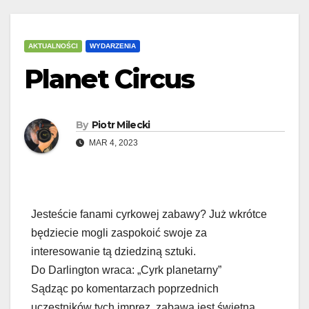
AKTUALNOŚCI
WYDARZENIA
Planet Circus
By
Piotr Milecki
MAR 4, 2023
Jesteście fanami cyrkowej zabawy? Już wkrótce
będziecie mogli zaspokoić swoje za
interesowanie tą dziedziną sztuki.
Do Darlington wraca: „Cyrk planetarny”
Sądząc po komentarzach poprzednich
uczestników tych imprez, zabawa jest świetna.