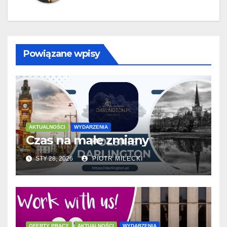
Powiązane wpisy
AKTUALNOŚCI
WYDARZENIA
Czas na małe zmiany
STY 28, 2026
PIOTR MILECKI
OFERTY PRACY
AKTUALNOŚCI
WYDARZENIA