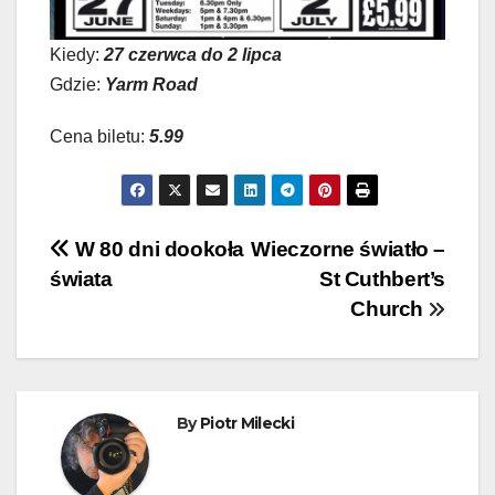
Kiedy:
27 czerwca do 2 lipca
Gdzie:
Yarm Road
Cena biletu:
5.99
Nawigacja
W 80 dni dookoła
Wieczorne światło –
świata
St Cuthbert’s
wpisu
Church
By
Piotr Milecki