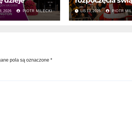
ę dzieje
rozpoczęcia świą
8, 2026
PIOTR MILECKI
LIS 13, 2025
PIOTR MIL
ne pola są oznaczone
*