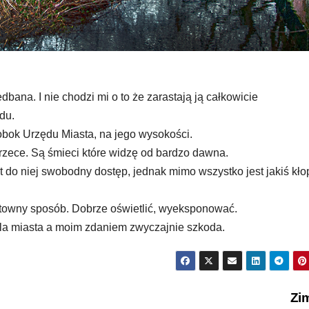
dbana. I nie chodzi mi o to że zarastają ją całkowicie
du.
 obok Urzędu Miasta, na jego wysokości.
j rzece. Są śmieci które widzę od bardzo dawna.
 do niej swobodny dostęp, jednak mimo wszystko jest jakiś kło
fektowny sposób. Dobrze oświetlić, wyeksponować.
 dla miasta a moim zdaniem zwyczajnie szkoda.
Zi