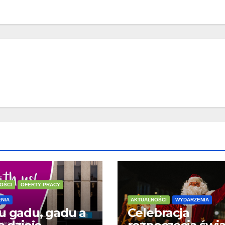
OŚCI
OFERTY PRACY
NIA
AKTUALNOŚCI
WYDARZENIA
u gadu, gadu a
Celebracja