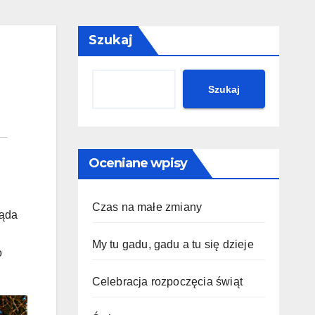
Szukaj
Szukaj
Oceniane wpisy
Czas na małe zmiany
ląda
My tu gadu, gadu a tu się dzieje
o
Celebracja rozpoczęcia świąt