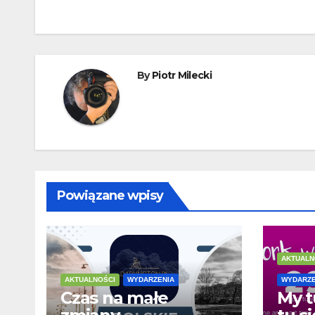
wpisu
By
Piotr Milecki
Powiązane wpisy
AKTUALN
AKTUALNOŚCI
WYDARZENIA
WYDARZE
Czas na małe
My t