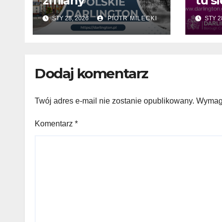
zmiany
tu si
STY 28, 2026
PIOTR MILECKI
STY 2
Dodaj komentarz
Twój adres e-mail nie zostanie opublikowany.
Wymaga
Komentarz
*