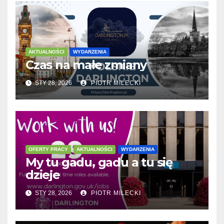
AKTUALNOŚCI
WYDARZENIA
Czas na małe zmiany
STY 28, 2026
PIOTR MILECKI
OFERTY PRACY
AKTUALNOŚCI
WYDARZENIA
My tu gadu, gadu a tu się
dzieje
STY 28, 2026
PIOTR MILECKI