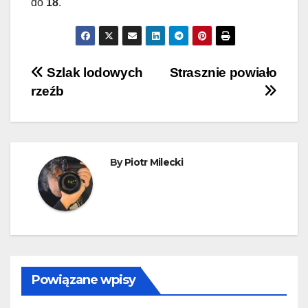
do
18
.
Nawigacja
Szlak lodowych
Strasznie powiało
rzeźb
wpisu
By
Piotr Milecki
Powiązane wpisy