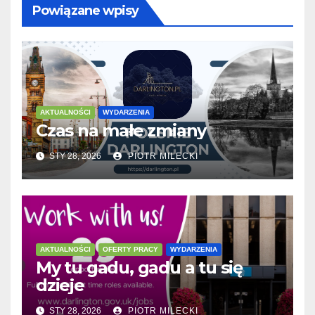
Powiązane wpisy
AKTUALNOŚCI
WYDARZENIA
Czas na małe zmiany
STY 28, 2026
PIOTR MILECKI
AKTUALNOŚCI
OFERTY PRACY
WYDARZENIA
My tu gadu, gadu a tu się
dzieje
STY 28, 2026
PIOTR MILECKI