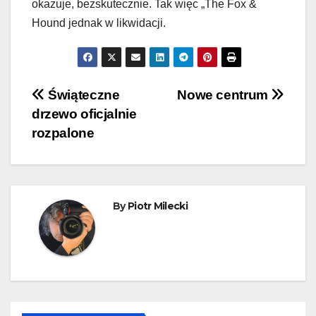
okazuje, bezskutecznie. Tak więc „The Fox &
Hound jednak w likwidacji.
Nawigacja
Świąteczne
Nowe centrum
drzewo oficjalnie
wpisu
rozpalone
By
Piotr Milecki