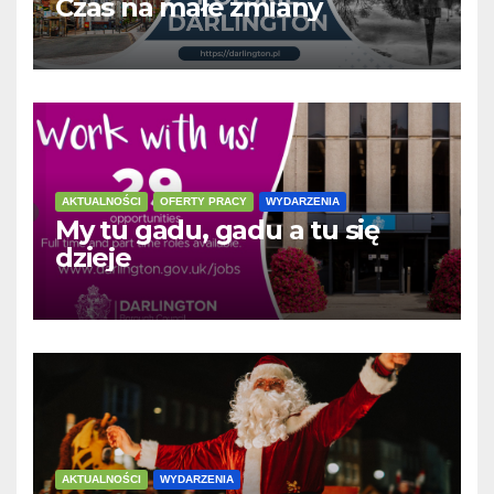
Czas na małe zmiany
AKTUALNOŚCI
OFERTY PRACY
WYDARZENIA
My tu gadu, gadu a tu się
dzieje
AKTUALNOŚCI
WYDARZENIA