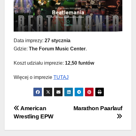
Data imprezy:
27 stycznia
Gdzie:
The Forum Music Center
.
Koszt udziału imprezie:
12,50 funtów
Więcej o imprezie
TUTAJ
Nawigacja
American
Marathon Paarlauf
Wrestling EPW
wpisu