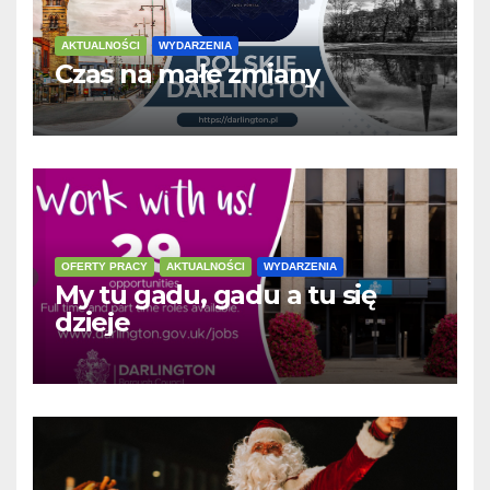
AKTUALNOŚCI
WYDARZENIA
Czas na małe zmiany
OFERTY PRACY
AKTUALNOŚCI
WYDARZENIA
My tu gadu, gadu a tu się
dzieje