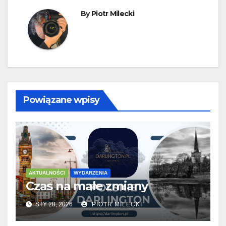
By
Piotr Milecki
Powiązane wpisy
AKTUALNOŚCI
WYDARZENIA
Czas na małe zmiany
STY 28, 2026
PIOTR MILECKI