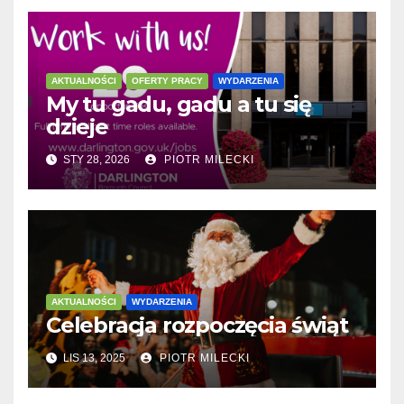
AKTUALNOŚCI
OFERTY PRACY
WYDARZENIA
My tu gadu, gadu a tu się
dzieje
STY 28, 2026
PIOTR MILECKI
AKTUALNOŚCI
WYDARZENIA
Celebracja rozpoczęcia świąt
LIS 13, 2025
PIOTR MILECKI