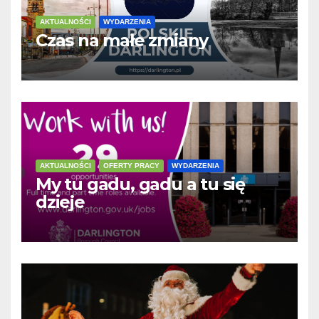
AKTUALNOŚCI
WYDARZENIA
Czas na małe zmiany
AKTUALNOŚCI
OFERTY PRACY
WYDARZENIA
My tu gadu, gadu a tu się
dzieje