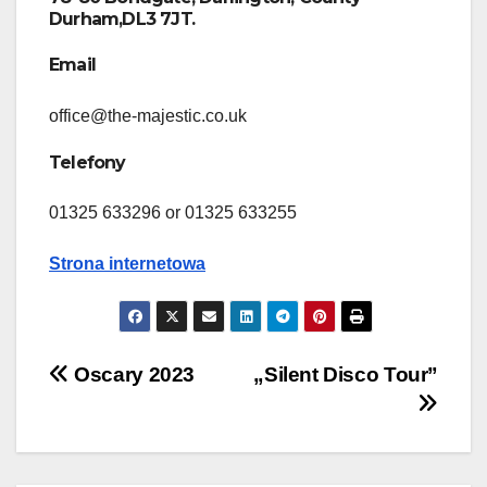
Durham,DL3 7JT.
Email
office@the-majestic.co.uk
Telefony
01325 633296 or 01325 633255
Strona internetowa
Nawigacja
Oscary 2023
„Silent Disco Tour”
wpisu