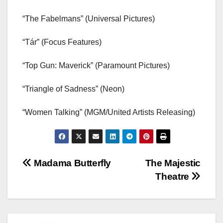
“The Fabelmans” (Universal Pictures)
“Tár” (Focus Features)
“Top Gun: Maverick” (Paramount Pictures)
“Triangle of Sadness” (Neon)
“Women Talking” (MGM/United Artists Releasing)
Nawigacja
Madama Butterfly
The Majestic
Theatre
wpisu