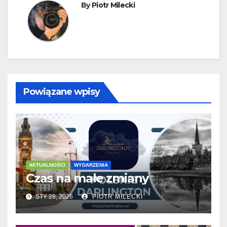
By
Piotr Milecki
Powiązane wpisy
AKTUALNOŚCI
WYDARZENIA
Czas na małe zmiany
STY 28, 2026
PIOTR MILECKI