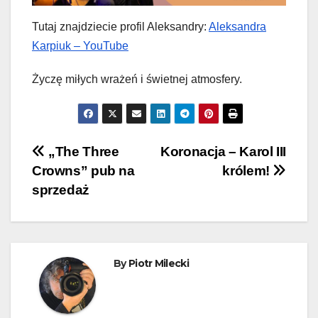
Tutaj znajdziecie profil Aleksandry:
Aleksandra
Karpiuk – YouTube
Życzę miłych wrażeń i świetnej atmosfery.
Nawigacja
„The Three
Koronacja – Karol III
Crowns” pub na
królem!
wpisu
sprzedaż
By
Piotr Milecki