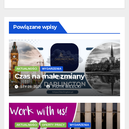
Powiązane wpisy
AKTUALNOŚCI
WYDARZENIA
Czas na małe zmiany
STY 28, 2026
PIOTR MILECKI
AKTUALNOŚCI
OFERTY PRACY
WYDARZENIA