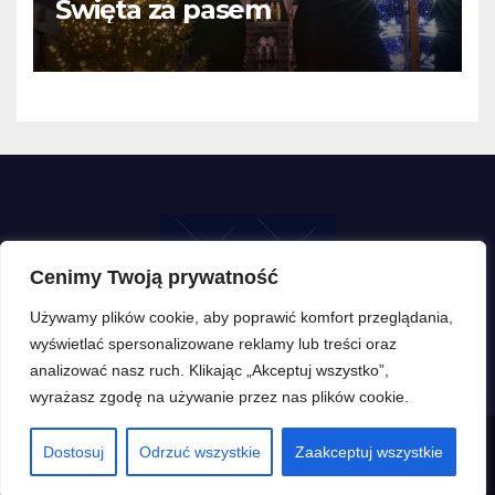
Święta za pasem
Cenimy Twoją prywatność
Używamy plików cookie, aby poprawić komfort przeglądania,
wyświetlać spersonalizowane reklamy lub treści oraz
analizować nasz ruch. Klikając „Akceptuj wszystko”,
wyrażasz zgodę na używanie przez nas plików cookie.
Dostosuj
Odrzuć wszystkie
Zaakceptuj wszystkie
Proudly powered by WordPress
|
Theme: Newsup by
Themeansar
.