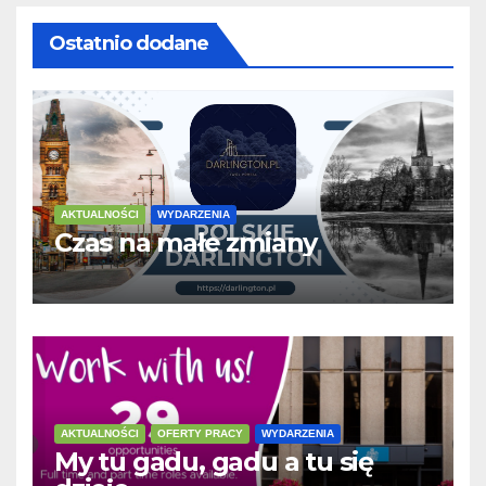
Ostatnio dodane
AKTUALNOŚCI
WYDARZENIA
Czas na małe zmiany
AKTUALNOŚCI
OFERTY PRACY
WYDARZENIA
My tu gadu, gadu a tu się