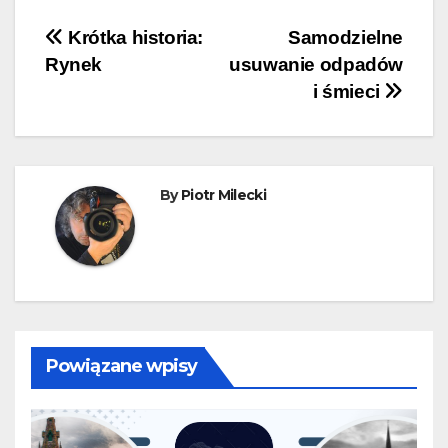
Nawigacja
Krótka historia:
Samodzielne
Rynek
usuwanie odpadów
wpisu
i śmieci
By
Piotr Milecki
Powiązane wpisy