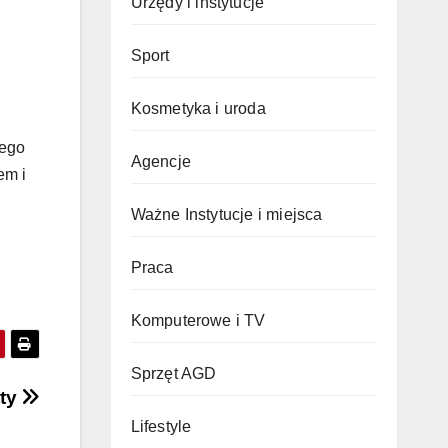
Urzędy i instytucje
Sport
Kosmetyka i uroda
łego
Agencje
em i
Ważne Instytucje i miejsca
Praca
Komputerowe i TV
Sprzęt AGD
nty
Lifestyle