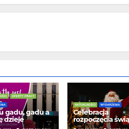
OŚCI
OFERTY PRACY
NIA
AKTUALNOŚCI
WYDARZENIA
u gadu, gadu a
Celebracja
ę dzieje
rozpoczęcia świą