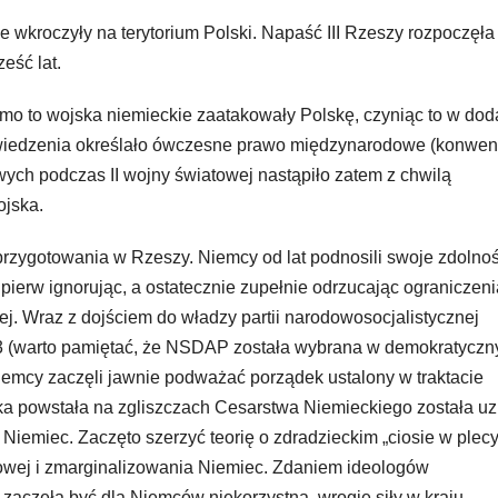
 wkroczyły na terytorium Polski. Napaść III Rzeszy rozpoczęła
eść lat.
omimo to wojska niemieckie zaatakowały Polskę, czyniąc to w dod
wiedzenia określało ówczesne prawo międzynarodowe (konwen
owych podczas II wojny światowej nastąpiło zatem z chwilą
ojska.
rzygotowania w Rzeszy. Niemcy od lat podnosili swoje zdolnoś
jpierw ignorując, a ostatecznie zupełnie odrzucając ograniczeni
wej. Wraz z dojściem do władzy partii narodowosocjalistycznej
3 (warto pamiętać, że NSDAP została wybrana w demokratyczn
iemcy zaczęli jawnie podważać porządek ustalony w traktacie
ka powstała na zgliszczach Cesarstwa Niemieckiego została u
 Niemiec. Zaczęto szerzyć teorię o zdradzieckim „ciosie w plecy
atowej i zmarginalizowania Niemiec. Zdaniem ideologów
h zaczęła być dla Niemców niekorzystna, wrogie siły w kraju,