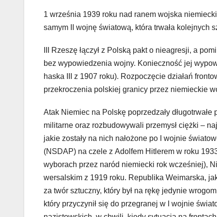
1 września 1939 roku nad ranem wojska niemieckie
samym II wojnę światową, która trwała kolejnych sz
III Rzeszę łączył z Polską pakt o nieagresji, a p
bez wypowiedzenia wojny. Konieczność jej wypo
haska III z 1907 roku). Rozpoczęcie działań front
przekroczenia polskiej granicy przez niemieckie w
Atak Niemiec na Polskę poprzedzały długotrwałe p
militarne oraz rozbudowywali przemysł ciężki – na
jakie zostały na nich nałożone po I wojnie świato
(NSDAP) na czele z Adolfem Hitlerem w roku 193
wyborach przez naród niemiecki rok wcześniej), N
wersalskim z 1919 roku. Republika Weimarska, ja
za twór sztuczny, który był na rękę jedynie wrogom
który przyczynił się do przegranej w I wojnie świ
nazistowskich, w chwili, kiedy sytuacja na frontac