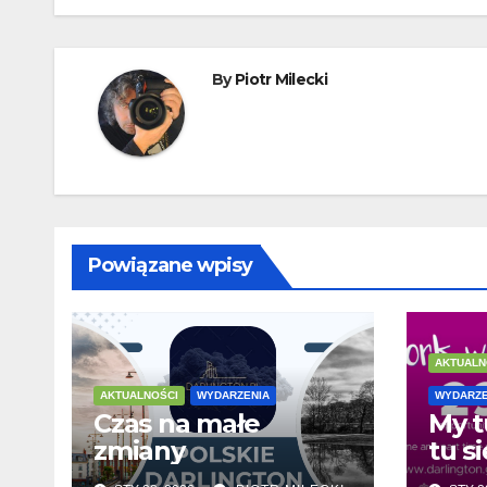
By
Piotr Milecki
Powiązane wpisy
AKTUALN
AKTUALNOŚCI
WYDARZENIA
WYDARZE
Czas na małe
My t
zmiany
tu si