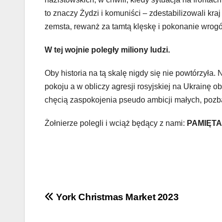
to znaczy Żydzi i komuniści – zdestabilizowali kr
zemsta, rewanż za tamtą klęskę i pokonanie wrogów
W tej wojnie poległy miliony ludzi.
Oby historia na tą skalę nigdy się nie powtórzyła
pokoju a w obliczy agresji rosyjskiej na Ukrainę 
chęcią zaspokojenia pseudo ambicji małych, pozb
Żołnierze polegli i wciąż będący z nami:
PAMIĘT
Nawigacja
York Christmas Market 2023
wpisu