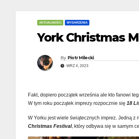
AKTUALNOŚCI
WYDARZENIA
York Christmas M
By
Piotr Milecki
WRZ 4, 2023
Fakt, dopiero początek września ale kto fanowi te
W tym roku początek imprezy rozpocznie się
18 L
W Yorku jest wiele świątecznych imprez. Jedną z ni
Christmas Festival
, który odbywa się w samym ce