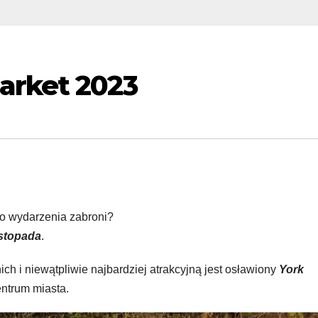
arket 2023
go wydarzenia zabroni?
istopada
.
ch i niewątpliwie najbardziej atrakcyjną jest osławiony
York
ntrum miasta.