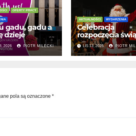
OŚCI
OFERTY PRACY
NIA
AKTUALNOŚCI
WYDARZENIA
u gadu, gadu a
Celebracja
ę dzieje
rozpoczęcia świą
8, 2026
PIOTR MILECKI
LIS 13, 2025
PIOTR MIL
ne pola są oznaczone
*