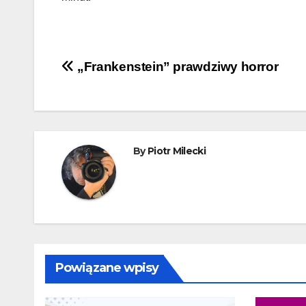
Nawigacja
„Frankenstein” prawdziwy horror
wpisu
By
Piotr Milecki
Powiązane wpisy