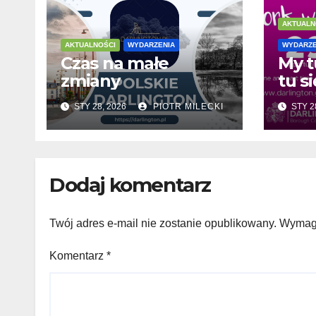
AKTUALN
AKTUALNOŚCI
WYDARZENIA
WYDARZE
Czas na małe
My t
zmiany
tu si
STY 28, 2026
PIOTR MILECKI
STY 2
Dodaj komentarz
Twój adres e-mail nie zostanie opublikowany.
Wymaga
Komentarz
*