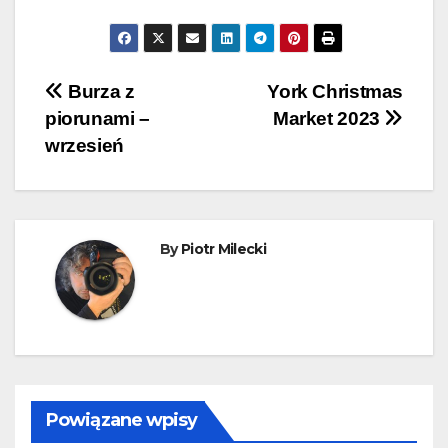
Nawigacja
Burza z
York Christmas
piorunami –
Market 2023
wpisu
wrzesień
By
Piotr Milecki
Powiązane wpisy