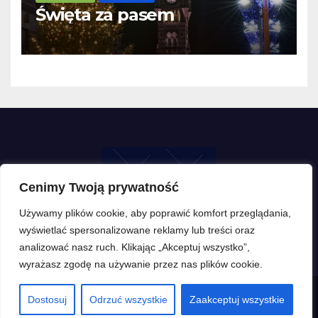
Święta za pasem
Cenimy Twoją prywatność
Używamy plików cookie, aby poprawić komfort przeglądania,
wyświetlać spersonalizowane reklamy lub treści oraz
analizować nasz ruch. Klikając „Akceptuj wszystko”,
wyrażasz zgodę na używanie przez nas plików cookie.
Dostosuj
Odrzuć wszystkie
Zaakceptuj wszystkie
Proudly powered by WordPress
|
Theme: Newsup by
Themeansar
.