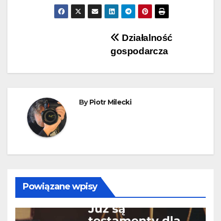
Nawigacja
Działalność
gospodarcza
wpisu
By
Piotr Milecki
Powiązane wpisy