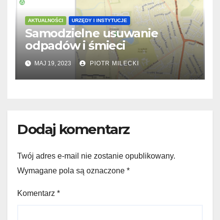
AKTUALNOŚCI
URZĘDY I INSTYTUCJE
Samodzielne usuwanie
odpadów i śmieci
MAJ 19, 2023
PIOTR MILECKI
Dodaj komentarz
Twój adres e-mail nie zostanie opublikowany.
Wymagane pola są oznaczone
*
Komentarz
*